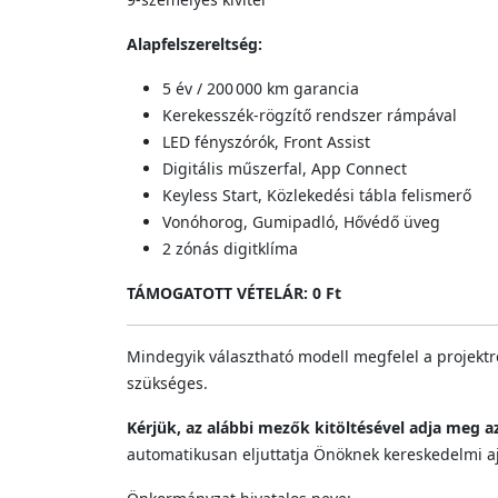
Alapfelszereltség:
5 év / 200 000 km garancia
Kerekesszék-rögzítő rendszer rámpával
LED fényszórók, Front Assist
Digitális műszerfal, App Connect
Keyless Start, Közlekedési tábla felismerő
Vonóhorog, Gumipadló, Hővédő üveg
2 zónás digitklíma
TÁMOGATOTT VÉTELÁR: 0 Ft
Mindegyik választható modell megfelel a projekt
szükséges.
Kérjük, az alábbi mezők kitöltésével adja meg a
automatikusan eljuttatja Önöknek kereskedelmi a