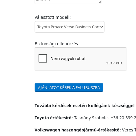
Választott modell:
Biztonsági ellenőrzés
AJÁNLATOT KÉREK A FALUBUSZRA
További kérdések esetén kollégáink készséggel 
Toyota értékesítő:
Tasnády Szabolcs +36 20 399 
Volkswagen haszongépjármű‑értékesítő:
Veres T