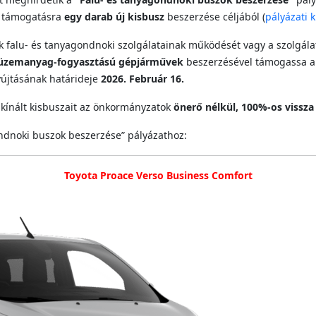
támogatásra
egy darab új kisbusz
beszerzése céljából (
pályázati k
ek falu‑ és tanyagondnoki szolgálatainak működését vagy a szolgála
s üzemanyag‑fogyasztású gépjárművek
beszerzésével támogassa a 
nyújtásának határideje
2026. Február 16.
 kínált kisbuszait az önkormányzatok
önerő nélkül, 100%‑os vissz
ondnoki buszok beszerzése” pályázathoz:
Toyota Proace Verso Business Comfort