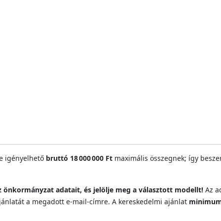
re igényelhető
bruttó 18 000 000 Ft
maximális összegnek; így beszer
z önkormányzat adatait, és jelölje meg a választott modellt!
Az a
jánlatát a megadott e‑mail‑címre. A kereskedelmi ajánlat
minimum 