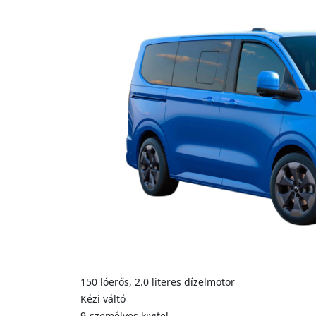
150 lóerős, 2.0 literes dízelmotor
Kézi váltó
9‑személyes kivitel