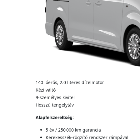
140 lóerős, 2.0 literes dízelmotor
Kézi váltó
9‑személyes kivitel
Hosszú tengelytáv
Alapfelszereltség:
5 év / 250 000 km garancia
Kerekesszék-rögzítő rendszer rámpával