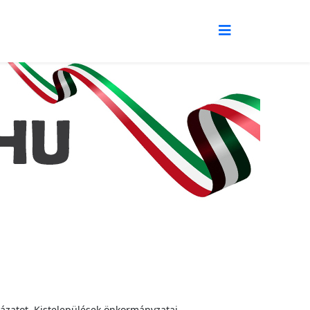
ázatot. Kistelepülések önkormányzatai