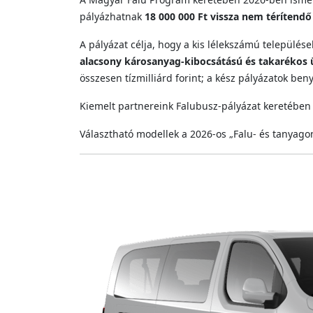
pályázhatnak
18 000 000 Ft vissza nem térítendő
A pályázat célja, hogy a kis lélekszámú település
alacsony károsanyag‑kibocsátású és takaréko
összesen tízmilliárd forint; a kész pályázatok be
Kiemelt partnereink Falubusz‑pályázat keretében
Választható modellek a 2026‑os „Falu‑ és tanyag