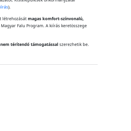
iírás
).
t létrehozását
magas komfort‑színvonalú,
Magyar Falu Program. A kiírás keretösszege
a nem térítendő támogatással
szerezhetik be.