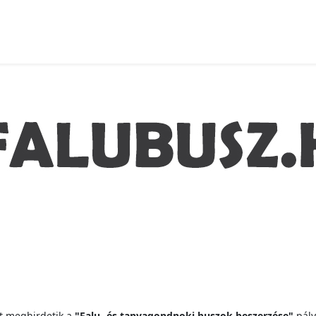
t meghirdetik a
"Falu- és tanyagondnoki buszok beszerzése"
pály