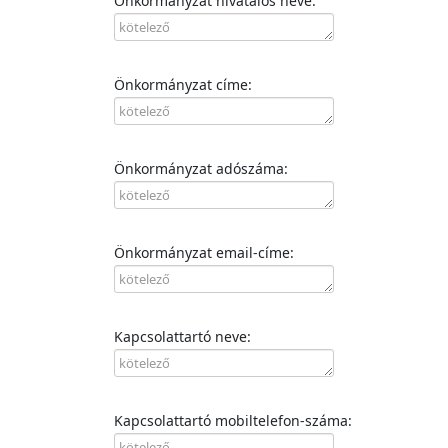
Önkormányzat hivatalos neve:
Önkormányzat címe:
Önkormányzat adószáma:
Önkormányzat email-címe:
Kapcsolattartó neve:
Kapcsolattartó mobiltelefon-száma: